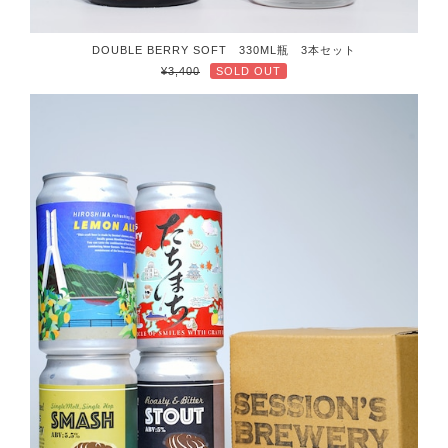
DOUBLE BERRY SOFT 330ML瓶 3本セット
¥3,400
SOLD OUT